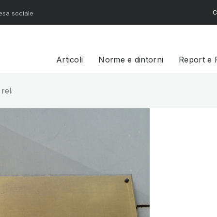
C
resa sociale
Articoli
Norme e dintorni
Report e 
24 relativo al Fondo di cui agli artt. 72 e 73 del D. Lgs. n. 