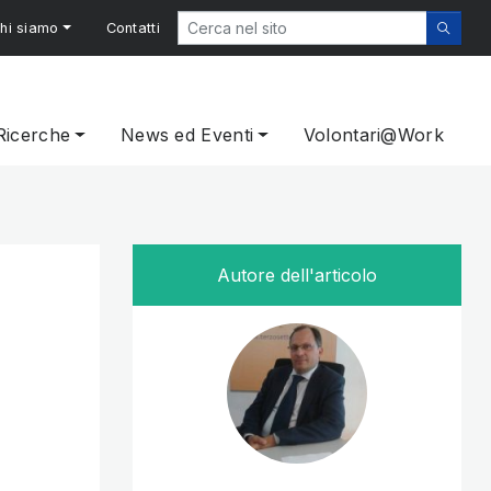
hi siamo
Contatti
Ricerche
News ed Eventi
Volontari@Work
117/2017. Oltre 35 MLN di euro per le attività di interesse ge
Autore dell'articolo