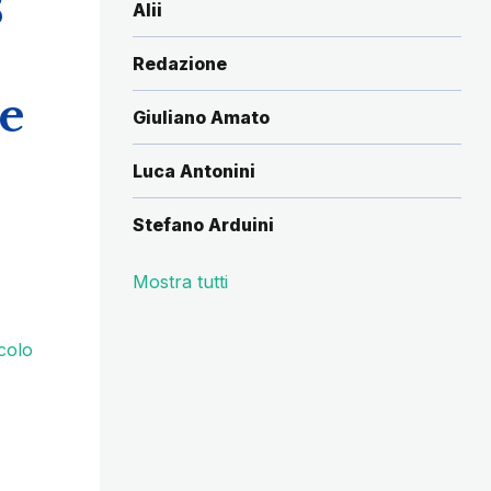
3
Alii
Redazione
le
Giuliano Amato
Luca Antonini
Stefano Arduini
Mostra tutti
colo