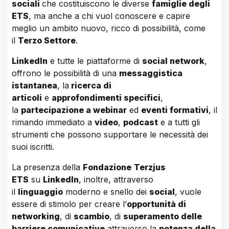
sociali
che costituiscono le diverse
famiglie degli
ETS
, ma anche a chi vuol conoscere e capire
meglio un ambito nuovo, ricco di possibilità, come
il
Terzo Settore
.
LinkedIn
e tutte le piattaforme di
social network
,
offrono le possibilità di una
messaggistica
istantanea
, la
ricerca di
articoli
e
approfondimenti specifici
,
la
partecipazione a webinar
ed
eventi formativi
, il
rimando immediato a
video
,
podcast
e a tutti gli
strumenti che possono supportare le necessità dei
suoi iscritti.
La presenza della
Fondazione
Terzjus
ETS
su
LinkedIn
, inoltre, attraverso
il
linguaggio
moderno e snello dei
social
, vuole
essere di stimolo per creare l’
opportunità di
networking
, di
scambio
, di
superamento delle
barriere comunicative
attraverso la
potenza della