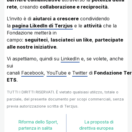
rete
, creando
collaborazione e reciprocità
.
L’invito è di
aiutarci a crescere
condividendo
la
pagina LikedIn di Terzjus
e le
attività
che la
Fondazione metterà in
campo:
seguiteci
,
lasciateci un like
,
partecipate
alle nostre iniziative
.
Vi aspettiamo, quindi su
LinkedIn
e, se volete, anche
sui
canali
Facebook
,
YouTube
e
Twitter
di
Fondazione
Ter
ETS
.
TUTTI I DIRITTI RISERVATI. È vietato qualsiasi utilizzo, totale o
parziale, del presente documento per scopi commerciali, senza
previa autorizzazione scritta di Terzjus.
Riforma dello Sport,
La proposta di
partenza in salita
direttiva europea