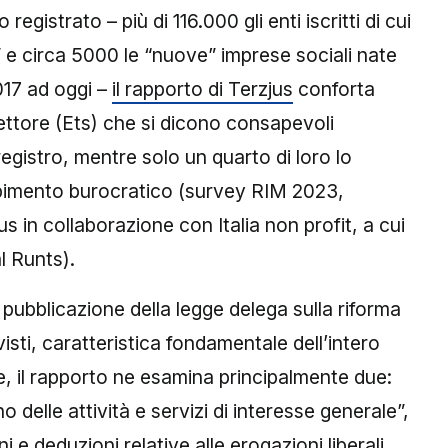
registrato – più di 116.000 gli enti iscritti di cui
” e circa 5000 le “nuove” imprese sociali nate
2017 ad oggi –
il rapporto di Terzjus
conforta
settore (Ets) che si dicono consapevoli
 registro, mentre solo un quarto di loro lo
imento burocratico (survey RIM 2023,
s in collaborazione con Italia non profit, a cui
l Runts).
 pubblicazione della legge delega sulla riforma
visti, caratteristica fondamentale dell’intero
e, il rapporto ne esamina principalmente due:
 delle attività e servizi di interesse generale”,
ni e deduzioni relative alle erogazioni liberali