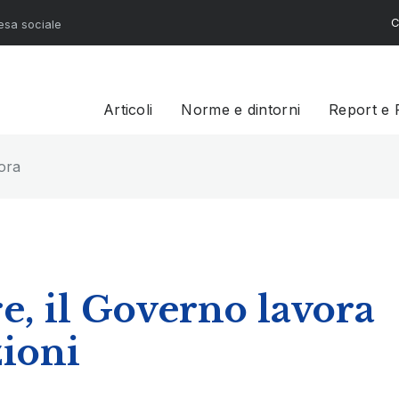
C
resa sociale
Articoli
Norme e dintorni
Report e 
ora per le semplificazioni
re, il Governo lavora
zioni