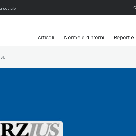
C
sa sociale
Articoli
Norme e dintorni
Report e
lo stato e le prospettive della legislazione sul terzo settore