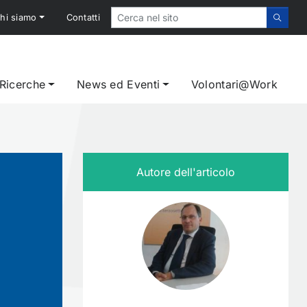
hi siamo
Contatti
 Ricerche
News ed Eventi
Volontari@Work
 in Italia”. Scaricalo gratuitamente dal nostro sito!
Autore dell'articolo