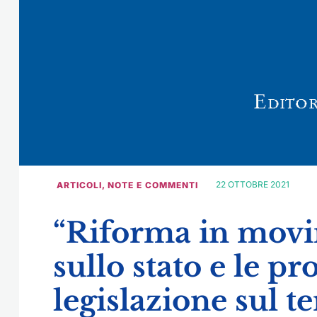
22 OTTOBRE 2021
ARTICOLI
,
NOTE E COMMENTI
“Riforma in movi
sullo stato e le pr
legislazione sul ter