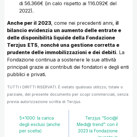
di 56.366€ (in calo rispetto ai 116.092€ del
2022).
Anche per il 2023
, come nei precedenti anni,
il
bilancio evidenzia un aumento delle entrate e
delle disponibilità liquide della Fondazione
Terzjus
ETS
,
nonché una gestione corretta e
prudente delle immobilizzazioni e dei debiti
. La
Fondazione continua a sostenere le sue attività
principali grazie ai contributi dei fondatori e degli enti
pubblici e privati.
TUTTI I DIRITTI RISERVATI. È vietato qualsiasi utilizzo, totale o
parziale, del presente documento per scopi commerciali, senza
previa autorizzazione scritta di Terzjus.
5×1000: la carica
Terzjus “Soci@l
degli esclusi (anche
Medi@ trend”: con il
per scelta)
2023 la Fondazione