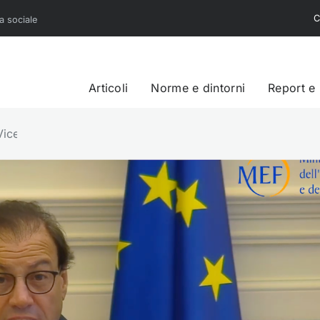
C
sa sociale
Articoli
Norme e dintorni
Report e
Viceministro MEF, alla presentazione del Terzjus Report 2