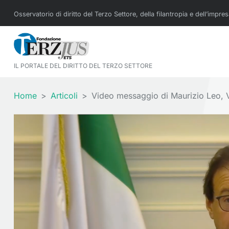
Osservatorio di diritto del Terzo Settore, della filantropia e dell’impre
IL PORTALE DEL DIRITTO DEL TERZO SETTORE
Home
Articoli
Video messaggio di Maurizio Leo, 