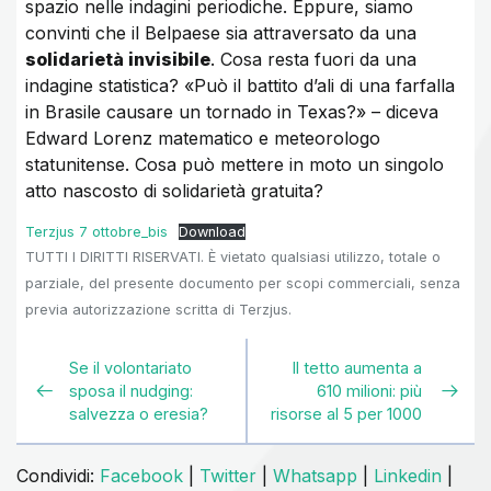
spazio nelle indagini periodiche. Eppure, siamo
convinti che il Belpaese sia attraversato da una
solidarietà invisibile
. Cosa resta fuori da una
indagine statistica? «Può il battito d’ali di una farfalla
in Brasile causare un tornado in Texas?» – diceva
Edward Lorenz matematico e meteorologo
statunitense. Cosa può mettere in moto un singolo
atto nascosto di solidarietà gratuita?
Terzjus 7 ottobre_bis
Download
TUTTI I DIRITTI RISERVATI. È vietato qualsiasi utilizzo, totale o
parziale, del presente documento per scopi commerciali, senza
previa autorizzazione scritta di Terzjus.
Se il volontariato
Il tetto aumenta a
sposa il nudging:
610 milioni: più
salvezza o eresia?
risorse al 5 per 1000
Condividi:
Facebook
|
Twitter
|
Whatsapp
|
Linkedin
|