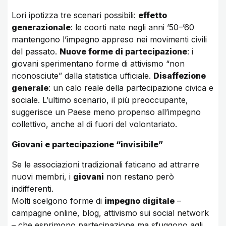
Lori ipotizza tre scenari possibili:
effetto
generazionale
: le coorti nate negli anni ’50–’60
mantengono l’impegno appreso nei movimenti civili
del passato.
Nuove forme di partecipazione
: i
giovani sperimentano forme di attivismo “non
riconosciute” dalla statistica ufficiale.
Disaffezione
generale
: un calo reale della partecipazione civica e
sociale. L’ultimo scenario, il più preoccupante,
suggerisce un Paese meno propenso all’impegno
collettivo, anche al di fuori del volontariato.
Giovani e partecipazione “invisibile”
Se le associazioni tradizionali faticano ad attrarre
nuovi membri, i
giovani
non restano però
indifferenti.
Molti scelgono forme di
impegno digitale
–
campagne online, blog, attivismo sui social network
– che esprimono partecipazione ma sfuggono agli