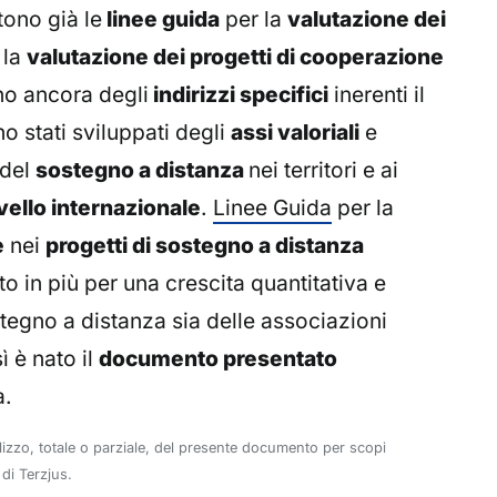
tono già le
linee guida
per la
valutazione dei
 la
valutazione dei progetti di cooperazione
o ancora degli
indirizzi specifici
inerenti il
no stati sviluppati degli
assi valoriali
e
 del
sostegno a distanza
nei territori e ai
ivello internazionale
.
Linee Guida
per la
e
nei
progetti di sostegno a distanza
 in più per una crescita quantitativa e
ostegno a distanza sia delle associazioni
ì è nato il
documento presentato
a.
ilizzo, totale o parziale, del presente documento per scopi
di Terzjus.