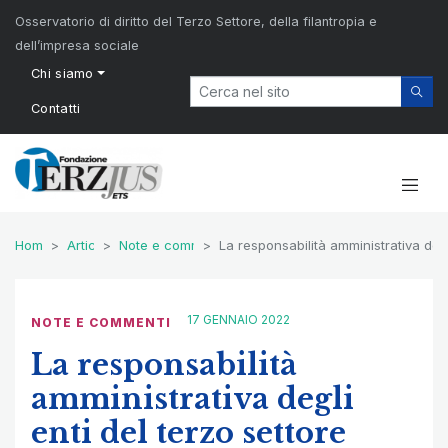
Osservatorio di diritto del Terzo Settore, della filantropia e
dell’impresa sociale
Chi siamo
Contatti
Home
Articoli
Note e commenti
La responsabilità amministrativa degl
17 GENNAIO 2022
NOTE E COMMENTI
La responsabilità
amministrativa degli
enti del terzo settore