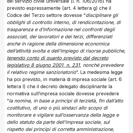
del servizio civile universale (l. n. 106/2016) ha
previsto espressamente (art. 4 lettera g) che il
Codice del Terzo settore dovesse “
disciplinare gli
obblighi di controllo interno, di rendicontazione, di
trasparenza e d’informazione nei confronti degli
associati, dei lavoratori e dei terzi, differenziati
anche in ragione della dimensione economica
dell’attività svolta e dell’impiego di risorse pubbliche,
tenendo conto di quanto previsto dal decreto
legislativo 8 giugno 2001, n. 231
, nonché prevedere
il relativo regime sanzionatorio
”. La medesima legge
ha poi previsto, in materia di impresa sociale (art. 6
lettera l) che il decreto delegato disciplinante la
normativa sull’impresa sociale dovesse prevedere
“
la nomina, in base a princìpi di terzietà, fin dall’atto
costitutivo, di uno o più sindaci allo scopo di
monitorare e vigilare sull’osservanza della legge e
dello statuto da parte dell’impresa sociale, sul
rispetto dei princìpi di corretta amministrazione,