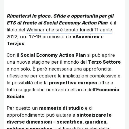
Rimettersi in gioco. Sfide e opportunità per gli
ETS di fronte al Social Economy Action Plan
è il
titolo del
Webinar che si è tenuto lunedì 11 aprile
2022
, ore 17-19 promosso da
«Avvenire»
e
Terzjus
.
Con il
Social Economy Action Plan
si può aprire
una nuova stagione per il mondo del
Terzo Settore
e non solo. È però necessaria una approfondita
riflessione per cogliere le implicazioni complessive e
le possibilità che la
prospettiva europea
offre a
tutti i soggetti che rientrano nell’area dell’
Economia
Sociale
.
Per questo un
momento di studio
e di
approfondimento può aiutare a
sintonizzare le
diverse dimensioni – scientifica, giuridica,
politica e operativa
– al fine di far si che dalla