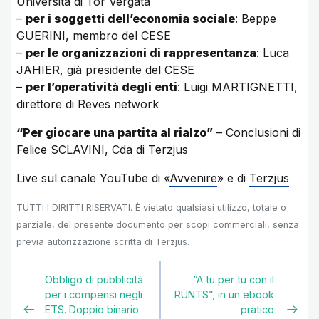
Università di Tor Vergata
–
per i soggetti dell’economia sociale
: Beppe
GUERINI, membro del CESE
–
per le organizzazioni di rappresentanza
: Luca
JAHIER, già presidente del CESE
–
per l’operatività degli enti
: Luigi MARTIGNETTI,
direttore di Reves network
“Per giocare una partita al rialzo”
– Conclusioni di
Felice SCLAVINI, Cda di Terzjus
Live sul canale YouTube di «
Avvenire
» e di
Terzjus
TUTTI I DIRITTI RISERVATI. È vietato qualsiasi utilizzo, totale o
parziale, del presente documento per scopi commerciali, senza
previa autorizzazione scritta di Terzjus.
Obbligo di pubblicità
“A tu per tu con il
per i compensi negli
RUNTS”, in un ebook
ETS. Doppio binario
pratico