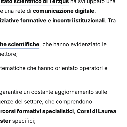
tato scientifico di Terzjus
ha sviluppato una
e una rete di
comunicazione digitale
,
niziative formative
e
incontri istituzionali
. Tra
he scientifiche
, che hanno evidenziato le
settore;
i tematiche che hanno orientato operatori e
a garantire un costante aggiornamento sulle
igenze del settore, che comprendono
rcorsi formativi specialistici
,
Corsi di Laurea
ster
specifici;