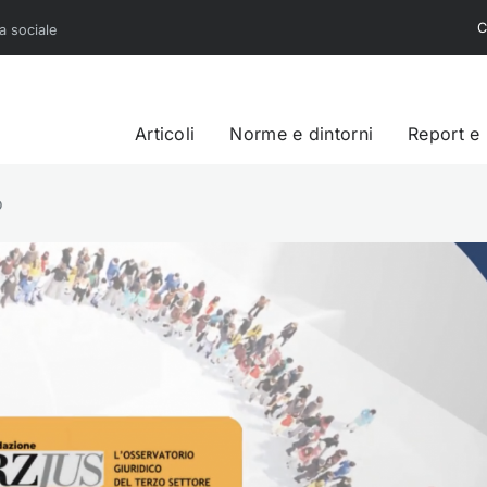
C
sa sociale
Articoli
Norme e dintorni
Report e
o