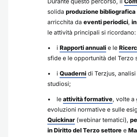
Durante questo percorso, il
Comi
solida
produzione bibliografica
arricchita da
eventi periodici
,
i
le attività principali si ricordano:
• i
Rapporti annuali
e le
Ricerc
sfide e le opportunità del Terzo 
• i
Quaderni
di Terzjus, analis
studiosi;
• le
attività formative
, volte 
evoluzioni normative e sulle es
Quickinar
(webinar tematici),
pe
in Diritto del Terzo settore
e
Ma