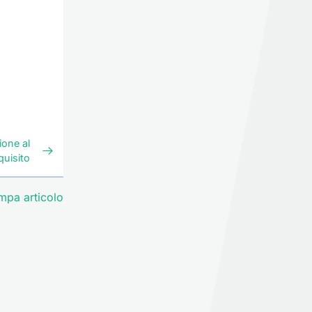
ione al
uisito
mpa articolo