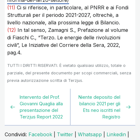
riforma-del-terzo-settore/
(11)
Ci si riferisce, in particolare, al PNRR e ai Fondi
Strutturali per il periodo 2021-2027, oltrechè, a
livello nazionale, alla prossima legge di Bilancio.
(12)
In tal senso, Zamagni S., Prefazione al volume
di Fiaschi C., “Terzo. Le energie delle rivoluzioni
civili”, Le Iniziative del Corriere della Sera, 2022,
pag.4.
TUTTI I DIRITTI RISERVATI. È vietato qualsiasi utilizzo, totale o
parziale, del presente documento per scopi commerciali, senza
previa autorizzazione scritta di Terzjus.
Intervento del Prof.
Niente deposito del
Giovanni Quaglia alla
bilancio 2021 per gli
presentazione del
Ets neo iscritti nel
Terzjus Report 2022
Registro
Condividi:
Facebook
|
Twitter
|
Whatsapp
|
Linkedin
|