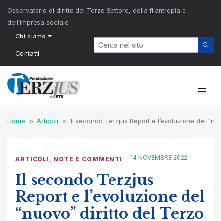
Osservatorio di diritto del Terzo Settore, della filantropia e
dell’impresa sociale
Chi siamo
Contatti
Home
Articoli
Il secondo Terzjus Report e l’evoluzione del “nuo
14 NOVEMBRE 2022
ARTICOLI
,
NOTE E COMMENTI
Il secondo Terzjus
Report e l’evoluzione del
“nuovo” diritto del Terzo