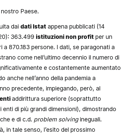
el nostro Paese.
uita dai
dati Istat
appena pubblicati (14
2020): 363.499
istituzioni non profit
per un
i a 870.183 persone. I dati, se paragonati a
ostrano come nell’ultimo decennio il numero di
gnificativamente e costantemente aumentato
do anche nell’anno della pandemia a
’anno precedente, impiegando, però, al
enti
addirittura superiore (soprattutto
li enti di più grandi dimensioni), dimostrando
che e di c.d.
problem solving
ineguali.
, in tale senso, l’esito del prossimo