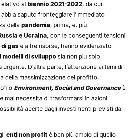
relativo al
biennio 2021-2022
, da cui
t
abbia saputo fronteggiare l’immediato
nza della
pandemia
, prima, e, più
 Russia e Ucraina
, con le conseguenti tensioni
di gas
e altre risorse, hanno evidenziato
 modelli di sviluppo
sia non più solo
urgente. D’altra parte, l’attenzione ai temi di
a della massimizzazione del profitto,
rofilo
Environment, Social and Governance
è
 mai necessita di trasformarsi in azioni
sibilità aperte dagli investimenti previsti dal
gli
enti non profit
è ben più ampio di quello