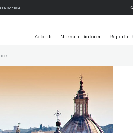
C
resa sociale
Articoli
Norme e dintorni
Report e 
iorno. La Riforma del Terzo settore non è da meno