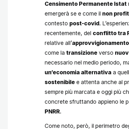
Censimento Permanente Istat
emergerà se e come il
non profi
contesto
post-covid
. L’esperie
recentemente, del
conflitto tra
relative all’
approvvigionamento 
come la
transizione
verso
nuovi
necessario nel medio periodo, ma 
un’economia alternativa
a quell
sostenibile
e attenta anche al p
sempre più marcata e oggi più che
concrete sfruttando appieno le pos
PNRR
.
Come noto, però, il perimetro de