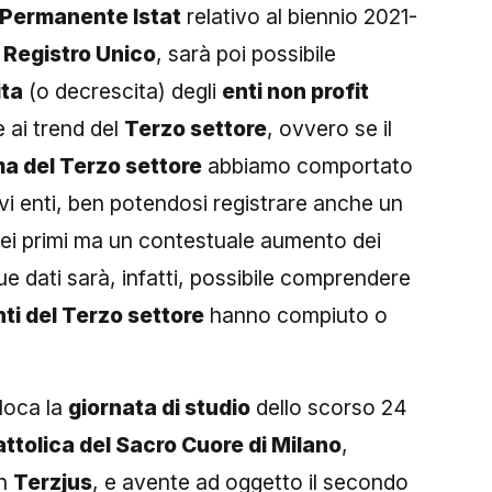
Permanente Istat
relativo al biennio 2021-
l
Registro Unico
, sarà poi possibile
ita
(o decrescita) degli
enti non profit
 ai trend del
Terzo settore
, ovvero se il
a del Terzo settore
abbiamo comportato
tivi enti, ben potendosi registrare anche un
ei primi ma un contestuale aumento dei
ue dati sarà, infatti, possibile comprendere
ti del Terzo settore
hanno compiuto o
lloca la
giornata di studio
dello scorso 24
ttolica del Sacro Cuore di Milano
,
on
Terzjus
, e avente ad oggetto il secondo