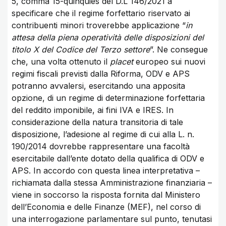
5, comma 15-quinquies del D.L 146/2021 a
specificare che il regime forfettario riservato ai
contribuenti minori troverebbe applicazione “
in
attesa della piena operatività delle disposizioni del
titolo X del Codice del Terzo settore
”. Ne consegue
che, una volta ottenuto il
placet
europeo sui nuovi
regimi fiscali previsti dalla Riforma, ODV e APS
potranno avvalersi, esercitando una apposita
opzione, di un regime di determinazione forfettaria
del reddito imponibile, ai fini IVA e IRES. In
considerazione della natura transitoria di tale
disposizione, l’adesione al regime di cui alla L. n.
190/2014 dovrebbe rappresentare una facoltà
esercitabile dall’ente dotato della qualifica di ODV e
APS. In accordo con questa linea interpretativa –
richiamata dalla stessa Amministrazione finanziaria –
viene in soccorso la risposta fornita dal Ministero
dell’Economia e delle Finanze (MEF), nel corso di
una interrogazione parlamentare sul punto, tenutasi